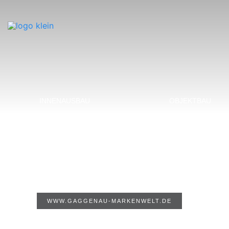
INNENAUSBAU
OBJEKTBAU
DER UNTERSCHIED HEISST GAGGENAU
Einbaugeräte von Gaggenau kombinieren Funktio
Perfektion – kompromisslos in der Technik und k
WWW.GAGGENAU-MARKENWELT.DE