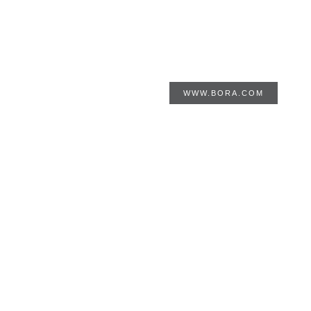
DAS ENDE DER DUNSTAB
...ist der Beginn von mehr
Effizienz ohne Wenn und A
WWW.BORA.COM